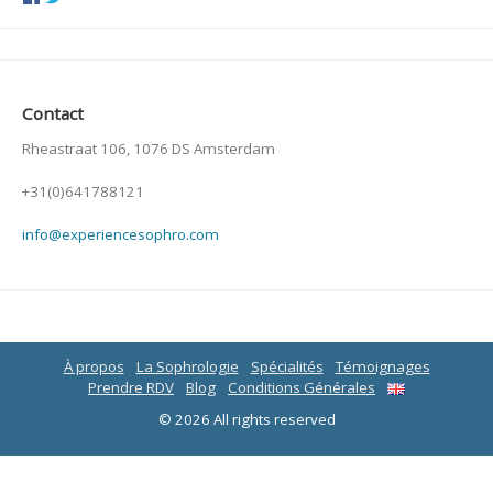
Contact
Rheastraat 106, 1076 DS Amsterdam
+31(0)641788121
info@experiencesophro.com
À propos
La Sophrologie
Spécialités
Témoignages
Prendre RDV
Blog
Conditions Générales
© 2026 All rights reserved